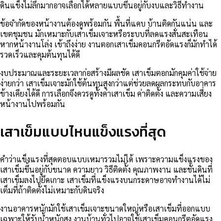
ดินแข็งไม่ลึกมากอาจเลือกได้หลายแบบขึ้นอยู่กับงบและวิธีทำงาน
ข้อจำกัดของหน้างานต้องดูพร้อมกัน พื้นที่แคบ บ้านติดกันแน่น และ
เขตชุมชน มักเหมาะกับเสาเข็มเจาะหรือระบบที่ลดแรงสั่นสะเทือน
หากหน้างานโล่ง เข้าถึงง่าย งานตอกเสาเข็มคอนกรีตอัดแรงก็มักทำได้
รวดเร็วและคุมต้นทุนได้ดี
งบประมาณและระยะเวลาก่อสร้างมีผลชัด เสาเข็มตอกมักคุมค่าใช้จ่าย
ง่ายกว่า เสาเข็มเจาะมักใช้ต้นทุนสูงกว่าแต่ช่วยลดผลกระทบกับอาคาร
ข้างเคียงได้ดี การเลือกจึงควรดูทั้งค่าเสาเข็ม ค่าติดตั้ง และความเสี่ยง
หน้างานไปพร้อมกัน
เสาเข็มแบบไหนแข็งแรงที่สุด
คำว่าแข็งแรงที่สุดตอบแบบเหมารวมไม่ได้ เพราะความแข็งแรงของ
เสาเข็มขึ้นอยู่กับขนาด ความยาว วิธีติดตั้ง คุณภาพงาน และชั้นดินที่
เสาเข็มลงไปยึดเกาะ เสาเข็มที่แข็งแรงบนกระดาษอาจทำงานได้ไม่
เต็มที่ถ้าติดตั้งไม่เหมาะกับดินจริง
งานอาคารหนักมักใช้เสาเข็มเจาะขนาดใหญ่หรือเสาเข็มที่ออกแบบ
เฉพาะให้รับน้ำหนักสูง งานบ้านทั่วไปอาจใช้เสาเข็มคอนกรีตอัดแรง