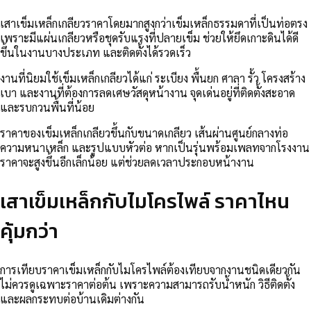
เสาเข็มเหล็กเกลียวราคาโดยมากสูงกว่าเข็มเหล็กธรรมดาที่เป็นท่อตรง
เพราะมีแผ่นเกลียวหรือชุดรับแรงที่ปลายเข็ม ช่วยให้ยึดเกาะดินได้ดี
ขึ้นในงานบางประเภท และติดตั้งได้รวดเร็ว
งานที่นิยมใช้เข็มเหล็กเกลียวได้แก่ ระเบียง พื้นยก ศาลา รั้ว โครงสร้าง
เบา และงานที่ต้องการลดเศษวัสดุหน้างาน จุดเด่นอยู่ที่ติดตั้งสะอาด
และรบกวนพื้นที่น้อย
ราคาของเข็มเหล็กเกลียวขึ้นกับขนาดเกลียว เส้นผ่านศูนย์กลางท่อ
ความหนาเหล็ก และรูปแบบหัวต่อ หากเป็นรุ่นพร้อมเพลทจากโรงงาน
ราคาจะสูงขึ้นอีกเล็กน้อย แต่ช่วยลดเวลาประกอบหน้างาน
เสาเข็มเหล็กกับไมโครไพล์ ราคาไหน
คุ้มกว่า
การเทียบราคาเข็มเหล็กกับไมโครไพล์ต้องเทียบจากงานชนิดเดียวกัน
ไม่ควรดูเฉพาะราคาต่อต้น เพราะความสามารถรับน้ำหนัก วิธีติดตั้ง
และผลกระทบต่อบ้านเดิมต่างกัน