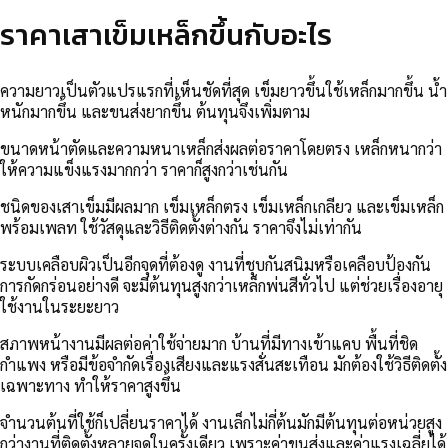
ราคาเสาเข็มเหล็กขึ้นกับอะไร
ความยาวเป็นตัวแปรแรกที่เห็นชัดที่สุด เข็มยาวขึ้นใช้เหล็กมากขึ้น น้ำ
หนักมากขึ้น และขนส่งยากขึ้น ต้นทุนจึงเพิ่มตาม
ขนาดหน้าตัดและความหนาเหล็กส่งผลต่อราคาโดยตรง เหล็กหนากว่า
ให้ความแข็งแรงมากกว่า ราคาก็สูงกว่าเช่นกัน
ชนิดของเสาเข็มมีผลมาก เข็มเหล็กตรง เข็มเหล็กเกลียว และเข็มเหล็ก
พร้อมเพลท ใช้วัสดุและวิธีติดตั้งต่างกัน ราคาจึงไม่เท่ากัน
ระบบเคลือบผิวเป็นอีกจุดที่ต้องดู งานที่ชุบกันสนิมหรือเคลือบป้องกัน
การกัดกร่อนอย่างดี จะมีต้นทุนสูงกว่าเหล็กพ่นสีทั่วไป แต่ช่วยเรื่องอายุ
ใช้งานในระยะยาว
สภาพหน้างานมีผลต่อค่าใช้จ่ายมาก บ้านที่มีทางเข้าแคบ พื้นที่ชิด
กำแพง หรือมีข้อจำกัดเรื่องเสียงและแรงสั่นสะเทือน มักต้องใช้วิธีติดตั้ง
เฉพาะทาง ทำให้ราคาสูงขึ้น
จำนวนต้นที่ใช้ก็เปลี่ยนราคาได้ งานเล็กไม่กี่ต้นมักมีต้นทุนต่อหน่วยสูง
กว่างานที่ติดตั้งหลายจุดในครั้งเดียว เพราะค่าขนส่งและค่าแรงเฉลี่ยได้