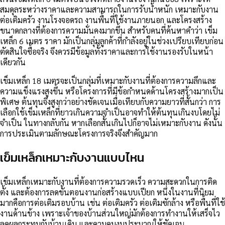
สมดุลระหว่างราคาและความสามารถในการรับน้ำหนัก เหมาะกับงาน
ต่อเติมครัว งานโรงจอดรถ งานพื้นที่ใช้งานภายนอก และโครงสร้าง
ขนาดกลางที่ต้องการความมั่นคงมากขึ้น สำหรับคนที่ค้นหาคำว่า เข็ม
เหล็ก 6 เมตร ราคา มักเป็นกลุ่มลูกค้าที่กำลังอยู่ในช่วงเปรียบเทียบก่อน
ตัดสินใจซื้อจริง จึงควรมีข้อมูลทั้งราคาและการใช้งานรองรับในหน้า
เดียวกัน
เข็มเหล็ก 18 เมตรจะเป็นกลุ่มที่เหมาะกับงานที่ต้องการความลึกและ
ความแข็งแรงสูงขึ้น หรือโครงการที่มีข้อกำหนดด้านโครงสร้างมากเป็น
พิเศษ ต้นทุนจึงสูงกว่าอย่างชัดเจนเมื่อเทียบกับความยาวที่สั้นกว่า การ
เลือกใช้เข็มเหล็กที่ยาวเกินความจำเป็นอาจทำให้ต้นทุนเกินงบโดยไม่
จำเป็น ในทางกลับกัน หากเลือกสั้นเกินไปก็อาจไม่เหมาะกับงาน ดังนั้น
การประเมินตามลักษณะโครงการจริงจึงสำคัญมาก
เข็มเหล็กเหมาะกับงานแบบไหน
เข็มเหล็กเหมาะกับงานที่ต้องการความรวดเร็ว ความสะดวกในการติด
ตั้ง และต้องการลดขั้นตอนงานก่อสร้างแบบเปียก หนึ่งในงานที่นิยม
มากคือการต่อเติมรอบบ้าน เช่น ต่อเติมครัว ต่อเติมซักล้าง หรือพื้นที่ใช้
งานด้านข้าง เพราะเจ้าของบ้านส่วนใหญ่มักต้องการทำงานให้เสร็จไว
ลดผลกระทบกับบ้านเดิม และควบคุมงบประมาณให้ชัดเจน