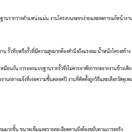
อดี เมื่อฐานรากวางตำแหน่งแม่น งานโครงบนจะจบง่ายและลดการแก้หน้างา
าน รั้วทึบหรือรั้วที่มีความสูงมากต้องคำนึงถึงแรงลม น้ำหนักโครงสร้
ม่เหมือนกัน การออกแบบฐานรากรั้วจึงไม่ควรอาศัยการกะจากงานข้างเคียง
งานกลางแจ้งที่เจอความชื้นตลอดปี งานที่ติดตั้งถูกวิธีและเลือกวัสดุ
ับแรงลมมากขึ้น ขนาดเข็มและรายละเอียดคานจึงต้องขยับตามภาระจริง